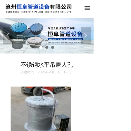
끀
넳
넲
不锈钢水平吊盖人孔
创建时间：
2026年4月13日
19:50