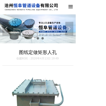
끀
넳
넲
图纸定做矩形人孔
创建时间：
2026年4月13日
19:49