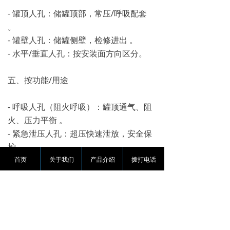
- 罐顶人孔：储罐顶部，常压/呼吸配套
。
- 罐壁人孔：储罐侧壁，检修进出 。
- 水平/垂直人孔：按安装面方向区分。
五、按功能/用途
- 呼吸人孔（阻火呼吸）：罐顶通气、阻
火、压力平衡 。
- 紧急泄压人孔：超压快速泄放，安全保
护 。
- 带芯人孔：带内插管/浮盘，特殊介质用
首页
关于我们
产品介绍
拨打电话
。
六、按材质
- 碳钢人孔（Q235、Q345）